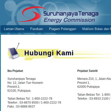
Skip to Content
Hubungi Kami
Online Application System
Laman Utama
Panduan
Piagam Pelanggan
Maklum Balas dan 
Navigation
Hubungi Kami
Ibu Pejabat
Pejabat Satelit
Suruhanjaya Tenaga
Menara Z10, 1, Jalan Al
No. 12, Jalan Tun Hussein
Presint 1,
Presint 2,
62000 Putrajaya
62100, Putrajaya.
Talian Bebas Tol : 1-800
Talian Bebas Tol : 1-800-2222-78
Telefon : 03-8933 2100 
Telefon : 03-8870 8500 / 1-800-2222-78
Faks : 03-8888 8637