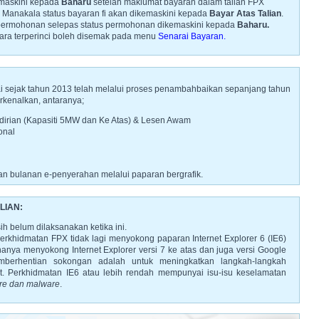
maskini kepada
Baharu
setelah maklumat bayaran dalam talian FPX
. Manakala status bayaran fi akan dikemaskini kepada
Bayar Atas Talian
.
ermohonan selepas status permohonan dikemaskini kepada
Baharu.
ara terperinci boleh disemak pada menu
Senarai Bayaran.
ai sejak tahun 2013 telah melalui proses penambahbaikan sepanjang tahun
erkenalkan, antaranya;
irian (Kapasiti 5MW dan Ke Atas) & Lesen Awam
onal
an bulanan e-penyerahan melalui paparan bergrafik.
LIAN:
h belum dilaksanakan ketika ini.
perkhidmatan FPX tidak lagi menyokong paparan Internet Explorer 6 (IE6)
hanya menyokong Internet Explorer versi 7 ke atas dan juga versi Google
emberhentian sokongan adalah untuk meningkatkan langkah-langkah
et. Perkhidmatan IE6 atau lebih rendah mempunyai isu-isu keselamatan
are dan malware
.