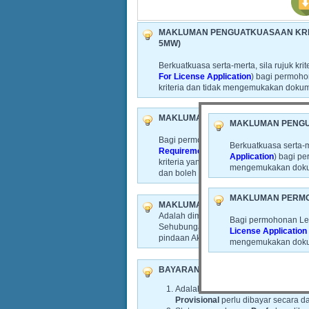
MAKLUMAN PENGUATKUASAAN KRI
5MW)
Berkuatkuasa serta-merta, sila rujuk kri
For License Application
) bagi permoh
kriteria dan tidak mengemukakan dokum
MAKLUMAN PERMOHONAN LESEN 
MAKLUMAN PENGU
Bagi permohonan Lesen BESS (LE8), sila
Berkuatkuasa serta-me
Requirement For License Application
Application
) bagi p
kriteria yang ditetapkan atau gagal m
mengemukakan dokume
dan boleh ditolak daripada diproses.
MAKLUMAN PERMO
MAKLUMAN
Adalah dimaklumkan bahawa Akta Bekal
Bagi permohonan Lese
Sehubungan dengan itu, aplikasi dalam 
License Applicatio
pindaan Akta tersebut.
mengemukakan dokume
BAYARAN FI PEMPROSESAN
Adalah dimaklumkan bahawa fi p
Provisional
perlu dibayar secara da