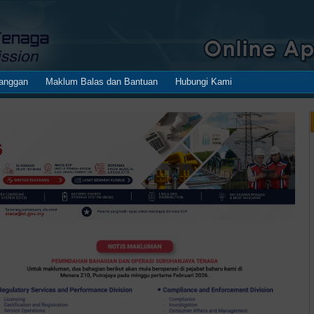
anggan
Maklum Balas dan Bantuan
Hubungi Kami