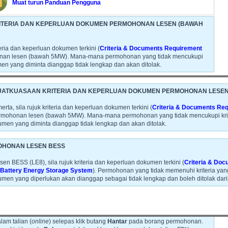
Muat turun Panduan Pengguna
TERIA DAN KEPERLUAN DOKUMEN PERMOHONAN LESEN (BAWAH
teria dan keperluan dokumen terkini (
Criteria & Documents Requirement
onan lesen (bawah 5MW). Mana-mana permohonan yang tidak mencukupi
en yang diminta dianggap tidak lengkap dan akan ditolak.
BESS
ATKUASAAN KRITERIA DAN KEPERLUAN DOKUMEN PERMOHONAN LESEN
 rujuk kriteria dan keperluan dokumen terkini (
Criteria & Documents
rta, sila rujuk kriteria dan keperluan dokumen terkini (
Criteria & Documents Req
 Battery Energy Storage System
). Permohonan yang tidak memenuhi
ermohonan lesen (bawah 5MW). Mana-mana permohonan yang tidak mencukupi krite
engemukakan dokumen yang diperlukan akan dianggap sebagai tidak lengkap
n yang diminta dianggap tidak lengkap dan akan ditolak.
HONAN LESEN BESS
an Gas (Pindaan) 2016 telah mula berkuat kuasa pada 16 Januari 2017.
n BESS (LE8), sila rujuk kriteria dan keperluan dokumen terkini (
Criteria & Do
talian (e-Gas) bagi permohonan lesen telah ditambah baik selaras dengan
n Battery Energy Storage System
). Permohonan yang tidak memenuhi kriteria yan
n yang diperlukan akan dianggap sebagai tidak lengkap dan boleh ditolak dari
emprosesan bagi permohonan
JG1, JG8, JG9, Lesen Awam dan Lesen
lam talian (
online
) selepas klik butang
Hantar
pada borang permohonan.