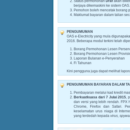
Status permohonan
Draf
akan dike
berjaya dikemaskini ke sistem OAS
Pemohon boleh mencetak borang p
Maklumat bayaran dalam talian sec
PENGUMUMAN
OAS e-Electricity yang mula digunapak
2016. Beberapa modul terkini telah dip
Borang Permohonan Lesen Persend
Borang Permohonan Lesen Provisi
Laporan Bulanan e-Penyerahan
Fi Tahunan
Kini pengguna juga dapat melihat lapor
PENGUMUMAN BAYARAN DALAM TA
Pembayaran melalui kad kredit masi
Berkuatkuasa dari 7 Julai 2015
, 
dan versi yang lebih rendah. FPX 
Chrome, Firefox dan Safari. P
keselamatan urus niaga di Intern
yang terdedah kepada
virus, spyw