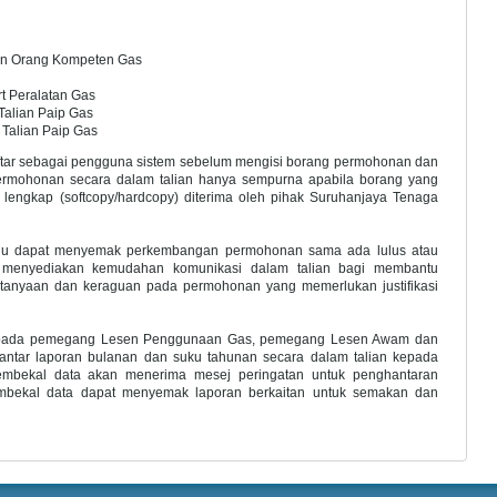
an Orang Kompeten Gas
t Peralatan Gas
alian Paip Gas
 Talian Paip Gas
daftar sebagai pengguna sistem sebelum mengisi borang permohonan dan
ermohonan secara dalam talian hanya sempurna apabila borang yang
 lengkap (softcopy/hardcopy) diterima oleh pihak Suruhanjaya Tenaga
ividu dapat menyemak perkembangan permohonan sama ada lulus atau
S menyediakan kemudahan komunikasi dalam talian bagi membantu
anyaan dan keraguan pada permohonan yang memerlukan justifikasi
pada pemegang Lesen Penggunaan Gas, pemegang Lesen Awam dan
ntar laporan bulanan dan suku tahunan secara dalam talian kepada
mbekal data akan menerima mesej peringatan untuk penghantaran
pembekal data dapat menyemak laporan berkaitan untuk semakan dan