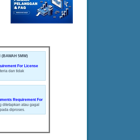
 (BAWAH 5MW)
uirement For License
ria dan tidak
cuments Requirement For
g ditetapkan atau gagal
pada diproses.