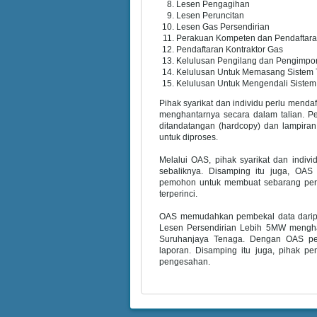
Lesen Pengagihan
Lesen Peruncitan
Lesen Gas Persendirian
Perakuan Kompeten dan Pendaftar
Pendaftaran Kontraktor Gas
Kelulusan Pengilang dan Pengimpor
Kelulusan Untuk Memasang Sistem T
Kelulusan Untuk Mengendali Sistem
Pihak syarikat dan individu perlu men
menghantarnya secara dalam talian. P
ditandatangan (hardcopy) dan lampiran
untuk diproses.
Melalui OAS, pihak syarikat dan ind
sebaliknya. Disamping itu juga, OA
pemohon untuk membuat sebarang pert
terperinci.
OAS memudahkan pembekal data dari
Lesen Persendirian Lebih 5MW mengha
Suruhanjaya Tenaga. Dengan OAS pe
laporan. Disamping itu juga, pihak 
pengesahan.