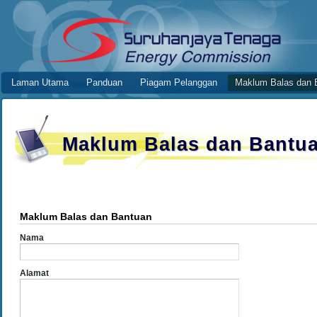
Skip to Content
Maklum Balas dan Bantuan
Online Application System
Laman Utama
Panduan
Piagam Pelanggan
Maklum Balas dan 
Navigation
Maklum Balas dan Bantu
Maklum Balas dan Bantuan
Nama
Alamat