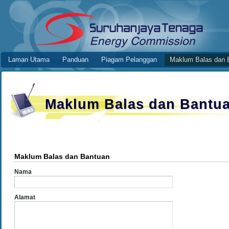
Skip to Content
Maklum Balas dan Bantuan
Online Application System
Laman Utama
Panduan
Piagam Pelanggan
Maklum Balas dan 
Navigation
Maklum Balas dan Bantu
Maklum Balas dan Bantuan
Nama
Alamat