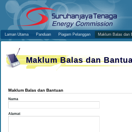
Skip to Content
Maklum Balas dan Bantuan
Online Application System
Laman Utama
Panduan
Piagam Pelanggan
Maklum Balas dan 
Navigation
Maklum Balas dan Bantu
Maklum Balas dan Bantuan
Nama
Alamat