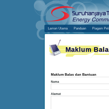
Skip to Content
Maklum Balas dan Bantuan
Online Application System
Laman Utama
Panduan
Piagam Pel
Navigation
Maklum Bala
Maklum Balas dan Bantuan
Nama
Alamat